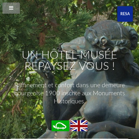
RESA
UN HÔTEL-MUSÉE
REPAYSEZ VOUS !
Raffinement et confort dans une demeure
bourgeoise 1900 inscrite aux Monuments
Historiques.