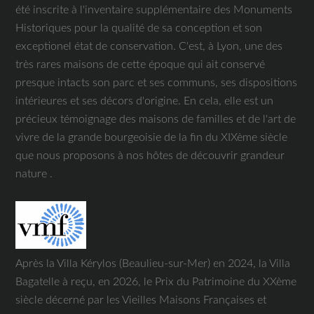
été inscrite à l'inventaire supplémentaire des Monuments
Historiques pour la qualité de sa conception et son
exceptionel état de conservation. C'est, à Lyon, une des
très rares maisons de cette époque qui ait conservé
presque intacts son parc et ses communs, ses dispositions
intérieures et ses décors d'origine. En cela, elle est un
précieux témoignage des maisons de familles et de l'art de
vivre de la grande bourgeoisie de la fin du XIXème siècle
que nous proposons à nos hôtes de découvrir grandeur
nature .
Après la Villa Kérylos (Beaulieu-sur-Mer) en 2024, la Villa
Bagatelle à reçu, en 2026, le Prix du Patrimoine du XXème
siècle décerné par les Vieilles Maisons Françaises et